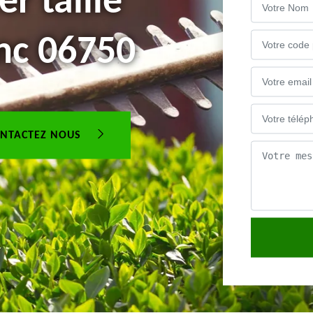
er taille
nc 06750
NTACTEZ NOUS