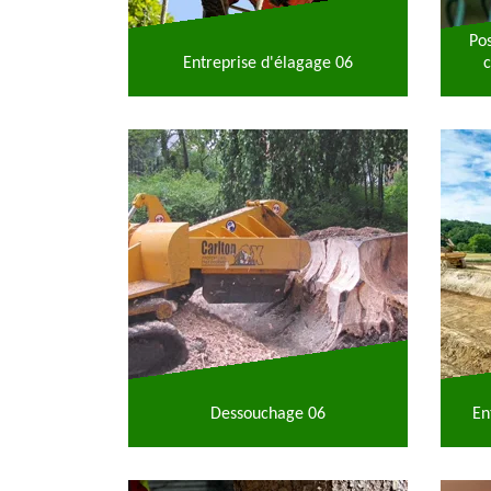
Po
Entreprise d'élagage 06
c
Dessouchage 06
En