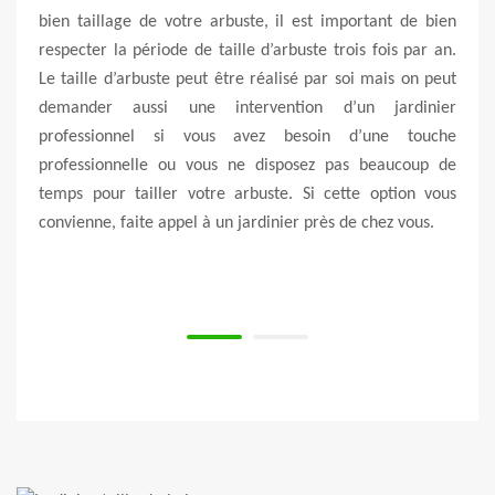
ur le
bien taillage de votre arbuste, il est important de bien
entre
aliser
respecter la période de taille d’arbuste trois fois par an.
march
r ses
Le taille d’arbuste peut être réalisé par soi mais on peut
ce r
maine
demander aussi une intervention d’un jardinier
nombr
. Son
professionnel si vous avez besoin d’une touche
de j
 Vous
professionnelle ou vous ne disposez pas beaucoup de
acces
r tous
temps pour tailler votre arbuste. Si cette option vous
bénéf
6710,
convienne, faite appel à un jardinier près de chez vous.
les 
n d’un
n’hés
spéci