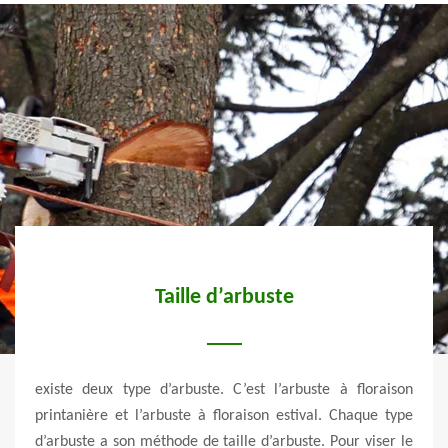
aie
Taille d’arbuste
Fa
ery
po
existe deux type d’arbuste. C’est l’arbuste à floraison
etenu.
printanière et l’arbuste à floraison estival. Chaque type
On rê
st une
d’arbuste a son méthode de taille d’arbuste. Pour viser le
Etant