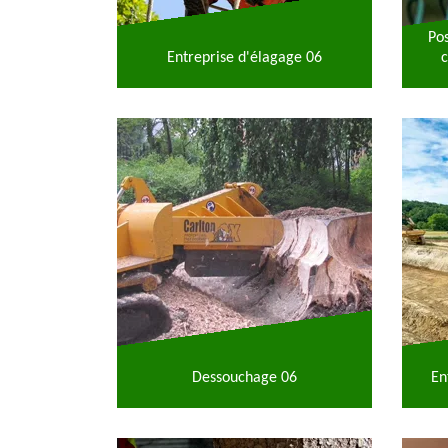
Po
Entreprise d'élagage 06
c
Dessouchage 06
En