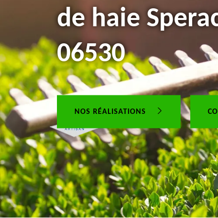
de haie Spera
06530
NOS RÉALISATIONS
CO