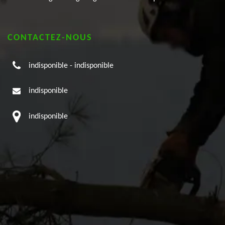
CONTACTEZ-NOUS
indisponible
-
indisponible
indisponible
indisponible