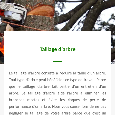
t
Taillage d’arbre
Le taillage d’arbre consiste à réduire la taille d’un arbre.
 pour
Tout type d’arbre peut bénéficier ce type de travail. Parce
Vert
e main
que le taillage d’arbre fait partie d’un entretien d’un
l’act
ste se
arbre. Le taillage d’arbre aide l’arbre à éliminer les
d’œuv
os à 4
branches mortes et évite les risques de perte de
calcu
uation
performance d’un arbre. Nous vous conseillons de ne pas
euros
 tarif
négliger le taillage de votre arbre parce que c’est un
et 5 