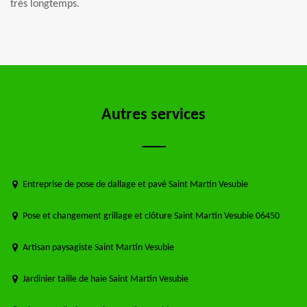
très longtemps.
Autres services
Entreprise de pose de dallage et pavé Saint Martin Vesubie
Pose et changement grillage et clôture Saint Martin Vesubie 06450
Artisan paysagiste Saint Martin Vesubie
Jardinier taille de haie Saint Martin Vesubie