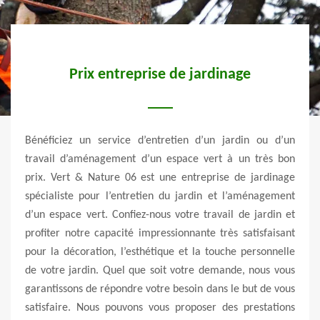
Prix entreprise de jardinage
x de
sat
Bénéficiez un service d’entretien d’un jardin ou d’un
travail d’aménagement d’un espace vert à un très bon
t les
prix. Vert & Nature 06 est une entreprise de jardinage
Au c
e haie
spécialiste pour l’entretien du jardin et l’aménagement
matér
t vos
d’un espace vert. Confiez-nous votre travail de jardin et
ou s
e des
profiter notre capacité impressionnante très satisfaisant
plan
prise
pour la décoration, l’esthétique et la touche personnelle
prof
Saint
de votre jardin. Quel que soit votre demande, nous vous
empl
esoin,
garantissons de répondre votre besoin dans le but de vous
Marti
ervice
satisfaire. Nous pouvons vous proposer des prestations
vous 