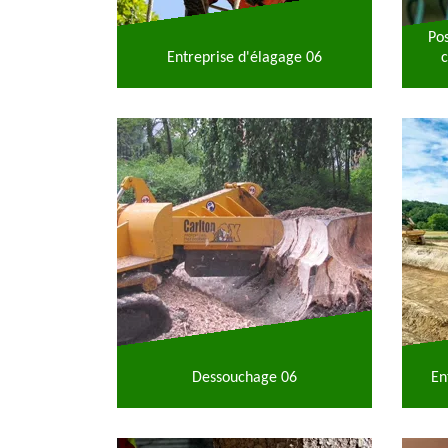
Po
Entreprise d'élagage 06
c
Dessouchage 06
En