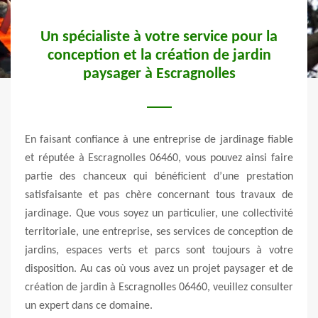
Un spécialiste à votre service pour la
conception et la création de jardin
paysager à Escragnolles
s pour
Avez-
t une
les t
s pour
En faisant confiance à une entreprise de jardinage fiable
entre
ardin.
et réputée à Escragnolles 06460, vous pouvez ainsi faire
tout 
ul par
partie des chanceux qui bénéficient d’une prestation
Le ta
enant
satisfaisante et pas chère concernant tous travaux de
heure
s à 48
jardinage. Que vous soyez un particulier, une collectivité
d’une
 aussi
territoriale, une entreprise, ses services de conception de
euros
i vous
jardins, espaces verts et parcs sont toujours à votre
par u
 plus
disposition. Au cas où vous avez un projet paysager et de
conv
ionnel
création de jardin à Escragnolles 06460, veuillez consulter
d’inf
un expert dans ce domaine.
en ja