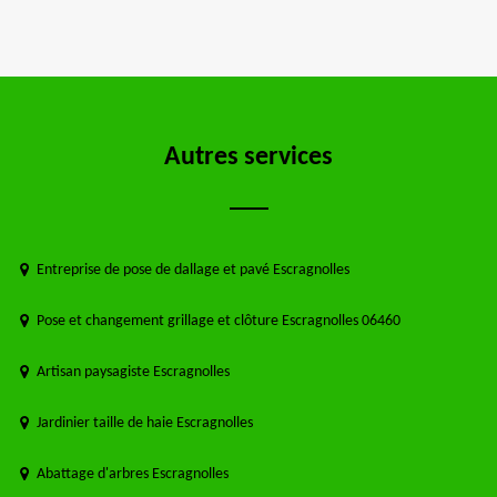
Autres services
Entreprise de pose de dallage et pavé Escragnolles
Pose et changement grillage et clôture Escragnolles 06460
Artisan paysagiste Escragnolles
Jardinier taille de haie Escragnolles
Abattage d'arbres Escragnolles