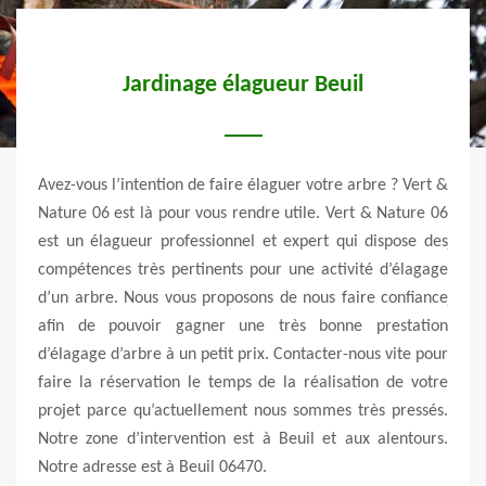
Jardinage élagueur Beuil
tent,
Avez-vous l’intention de faire élaguer votre arbre ? Vert &
Vert 
ux du
Nature 06 est là pour vous rendre utile. Vert & Nature 06
dyna
 vous
est un élagueur professionnel et expert qui dispose des
jard
ne de
compétences très pertinents pour une activité d’élagage
prése
votre
d’un arbre. Nous vous proposons de nous faire confiance
jard
tions,
afin de pouvoir gagner une très bonne prestation
proje
ur les
d’élagage d’arbre à un petit prix. Contacter-nous vite pour
nous 
faire
faire la réservation le temps de la réalisation de votre
trav
ttage
projet parce qu’actuellement nous sommes très pressés.
conf
r une
Notre zone d’intervention est à Beuil et aux alentours.
d’ar
on est
Notre adresse est à Beuil 06470.
prest