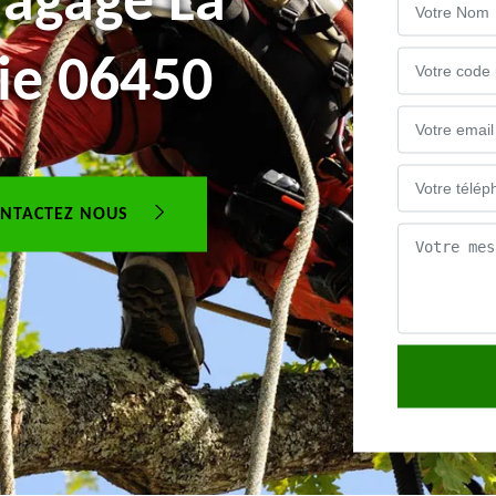
lagage La
ie 06450
NTACTEZ NOUS