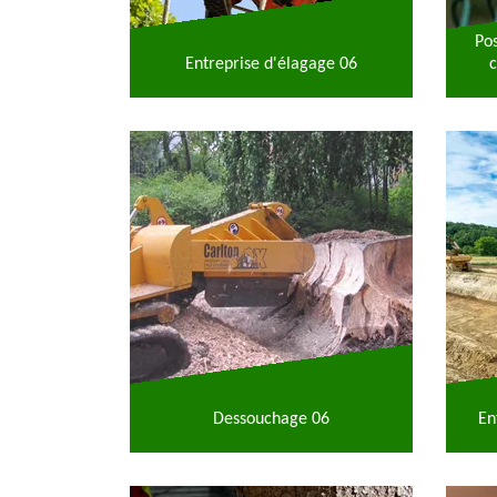
Po
Entreprise d'élagage 06
c
Dessouchage 06
En