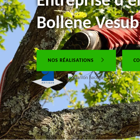
Entreprise d'é
Bollene Vesub
NOS RÉALISATIONS
CO