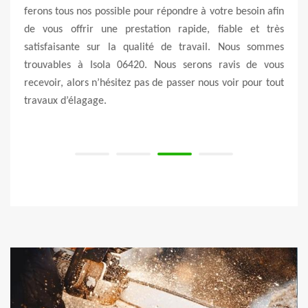
ardin.
ferons tous nos possible pour répondre à votre besoin afin
équi
bres à
de vous offrir une prestation rapide, fiable et très
prest
bonne
satisfaisante sur la qualité de travail. Nous sommes
de pr
 votre
trouvables à Isola 06420. Nous serons ravis de vous
qui p
 d’un
recevoir, alors n’hésitez pas de passer nous voir pour tout
faire
travaux d’élagage.