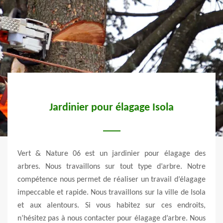
Jardinier pour élagage Isola
el et
Vert & Nature 06 est un jardinier pour élagage des
Vert
epuis
arbres. Nous travaillons sur tout type d’arbre. Notre
nombr
rbres
compétence nous permet de réaliser un travail d’élagage
d’éla
et des
impeccable et rapide. Nous travaillons sur la ville de Isola
très 
sage.
et aux alentours. Si vous habitez sur ces endroits,
entre
velle
n’hésitez pas à nous contacter pour élagage d’arbre. Nous
et au