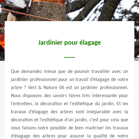
Jardinier pour élagage
t type
Que demandez mieux que de pouvoir travailler avec un
Vert 
ns un
jardinier professionnel pour un travail d’élagage de votre
des t
 Notre
arbre ? Vert & Nature 06 est un jardinier professionnel.
prix 
prix,
Nous disposons des savoirs faires très intéressante pour
pres
ation
l’entretien, la décoration et l’esthétique du jardin. Et les
mais 
 bonne
travaux d’élagage des arbres sont inséparable avec la
c’est
onc de
décoration et l’esthétique d’un jardin, c’est pour cela que
quali
z nous
nous faisons notre possible de bien maitriser les travaux
nous 
arbre.
d’élagage des arbres pour assurer la qualité de notre
deman