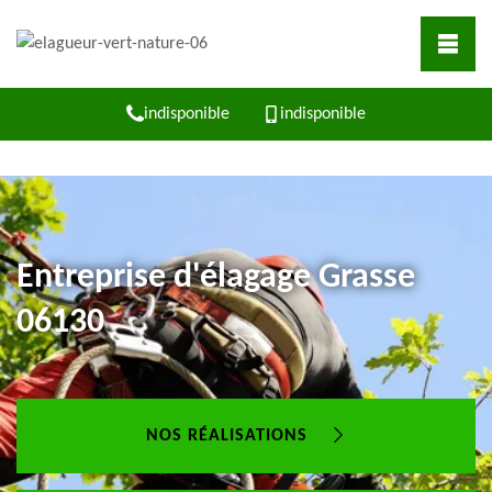
indisponible
indisponible
Entreprise d'élagage Grasse
06130
NOS RÉALISATIONS