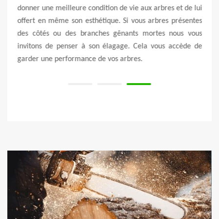
n qui
donner une meilleure condition de vie aux arbres et de lui
prote
se se
offert en même son esthétique. Si vous arbres présentes
échaf
 peut
des côtés ou des branches gênants mortes nous vous
des t
itez à
invitons de penser à son élagage. Cela vous accède de
d’éla
garder une performance de vos arbres.
très 