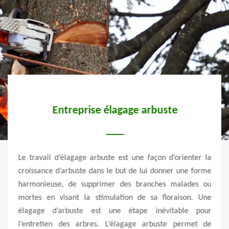
l et
Entreprise élagage arbuste
Le travail d’élagage arbuste est une façon d’orienter la
L’éla
arbre,
croissance d’arbuste dans le but de lui donner une forme
très 
 appel
harmonieuse, de supprimer des branches malades ou
d’év
, une
mortes en visant la stimulation de sa floraison. Une
mani
leure
élagage d’arbuste est une étape inévitable pour
élagu
 aussi
l’entretien des arbres. L’élagage arbuste permet de
prot