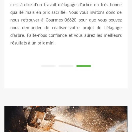
Vert &
c’est-à-dire d’un travail d’élagage d’arbre en très bonne
endr
avaux
qualité mais en prix sacrifié. Nous vous invitons donc de
d’arb
atage.
nous retrouver à Courmes 06620 pour que vous pouvez
votre
ans ce
nous demander de réaliser votre projet de l’élagage
fiabl
e vous
d’arbre. Faite-nous confiance et vous aurez les meilleurs
somm
résultats à un prix mini.
de vo
pour 