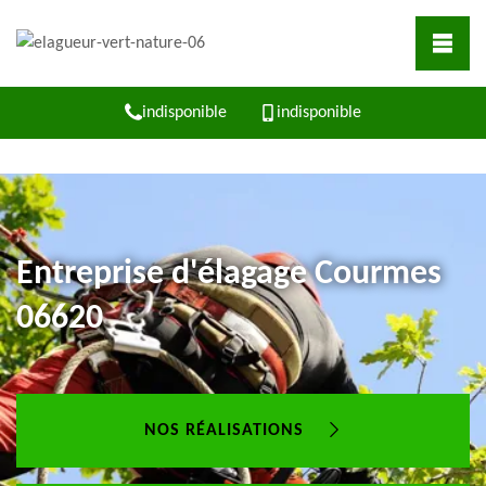
indisponible
indisponible
Entreprise d'élagage Courmes
06620
NOS RÉALISATIONS