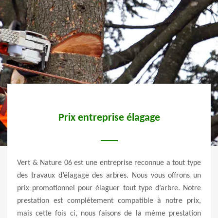
ne
Prix entreprise élagage
Vert & Nature 06 est une entreprise reconnue a tout type
Vert
ans le
des travaux d’élagage des arbres. Nous vous offrons un
arbr
urmes
prix promotionnel pour élaguer tout type d’arbre. Notre
compé
rendre
prestation est complétement compatible à notre prix,
impec
’arbre
mais cette fois ci, nous faisons de la même prestation
Cour