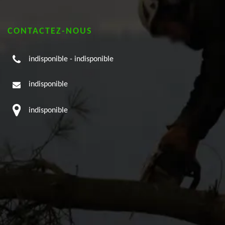
CONTACTEZ-NOUS
indisponible
-
indisponible
indisponible
indisponible