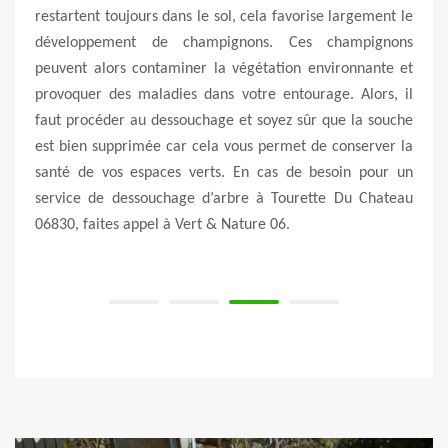
ieurs
restartent toujours dans le sol, cela favorise largement le
prest
me le
développement de champignons. Ces champignons
entre
enfin
peuvent alors contaminer la végétation environnante et
desso
 sont
provoquer des maladies dans votre entourage. Alors, il
euro
s. Les
faut procéder au dessouchage et soyez sûr que la souche
entr
ez la
est bien supprimée car cela vous permet de conserver la
une a
si que
santé de vos espaces verts. En cas de besoin pour un
pas l
uchage
service de dessouchage d’arbre à Tourette Du Chateau
natur
onnels
06830, faites appel à Vert & Nature 06.