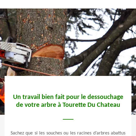
Un travail bien fait pour le dessouchage
de votre arbre à Tourette Du Chateau
vités
Le pr
n des
Sachez que si les souches ou les racines d’arbres abattus
métho