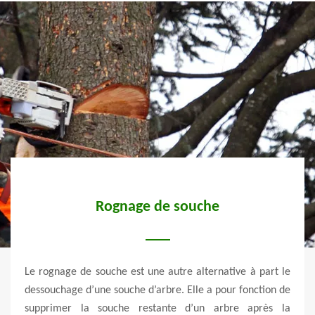
Rognage de souche
Op
d
té de
Le rognage de souche est une autre alternative à part le
ter la
dessouchage d’une souche d’arbre. Elle a pour fonction de
Il es
ité de
supprimer la souche restante d’un arbre après la
d’arb