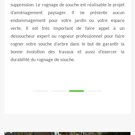
me la
suppression. Le rognage de souche est réalisable le projet
d’un 
velle
d’aménagement paysager. Il ne présente aucun
pour
nt de
endommagement pour votre jardin ou votre espace
améli
 peut
verte. Il est très important de faire appel à un
prop
isés.
dessoucheur expert ou rogneur professionnel pour faire
souch
aussi
rogner votre souche d’arbre dans le but de garantir la
Vert
e bon
bonne évolution des travaux et aussi d’exercer la
desso
d’une
durabilité du rognage de souche.
régio