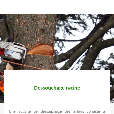
age
Dessouchage racine
Un
ule
de
Une activité de dessouchage des arbres consiste à