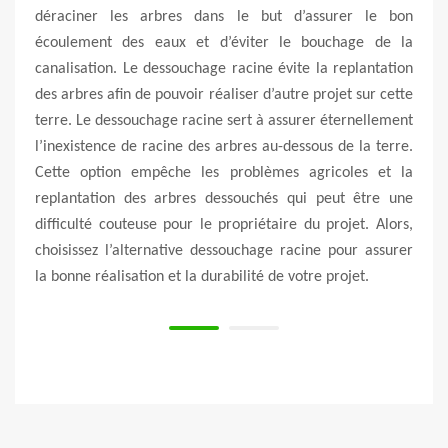
ge de
déraciner les arbres dans le but d’assurer le bon
Vous
tre et
écoulement des eaux et d’éviter le bouchage de la
votre
éthode
canalisation. Le dessouchage racine évite la replantation
celle
. Cela
des arbres afin de pouvoir réaliser d’autre projet sur cette
de de
thode
terre. Le dessouchage racine sert à assurer éternellement
vous
l par
l’inexistence de racine des arbres au-dessous de la terre.
cons
rt, le
Cette option empêche les problèmes agricoles et la
l’int
telle
replantation des arbres dessouchés qui peut être une
pala
re 06,
difficulté couteuse pour le propriétaire du projet. Alors,
inter
eu La
choisissez l’alternative dessouchage racine pour assurer
une 
la bonne réalisation et la durabilité de votre projet.
Napo