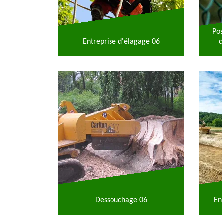
Po
Entreprise d'élagage 06
c
Dessouchage 06
En