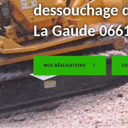
dessouchage d
La Gaude 066
NOS RÉALISATIONS
CO