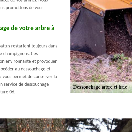
chage de vos arbres. Nous
ous promettons de vous
hage de votre arbre à
battus restartent toujours dans
de champignons. Ces
on environnante et provoquer
procéder au dessouchage et
la vous permet de conserver la
 un service de dessouchage
ture 06.