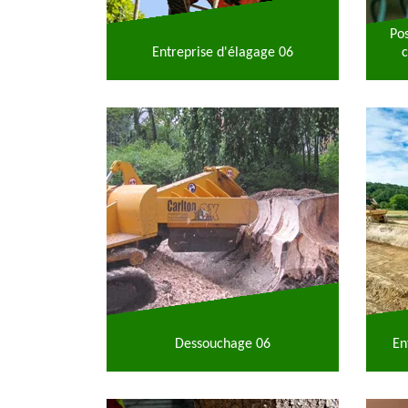
Po
Entreprise d'élagage 06
c
Dessouchage 06
En