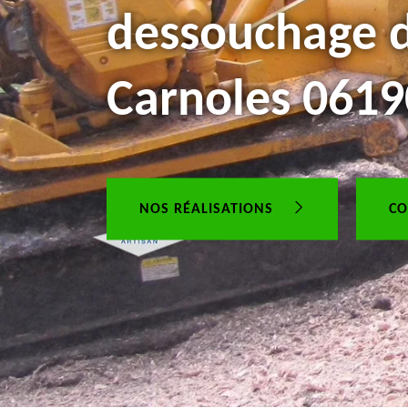
dessouchage d
Carnoles 0619
NOS RÉALISATIONS
CO