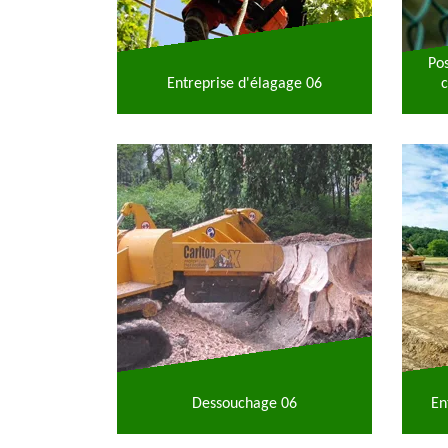
Po
Entreprise d'élagage 06
c
Dessouchage 06
En