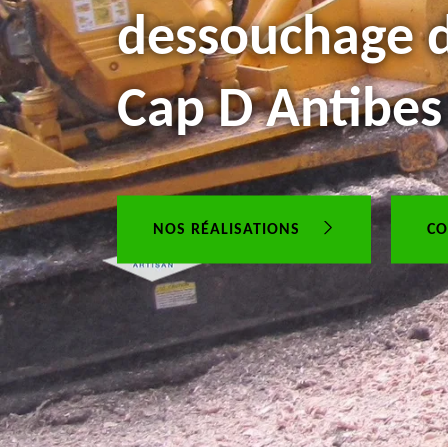
dessouchage d
Cap D Antibes
NOS RÉALISATIONS
CO