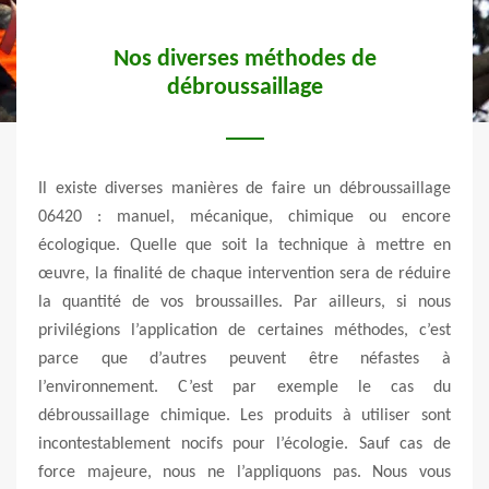
Nos diverses méthodes de
r
débroussaillage
no
Il existe diverses manières de faire un débroussaillage
llage
06420 : manuel, mécanique, chimique ou encore
Il es
tion à
écologique. Quelle que soit la technique à mettre en
à Sai
ation
œuvre, la finalité de chaque intervention sera de réduire
de l’
rain à
la quantité de vos broussailles. Par ailleurs, si nous
prés
lté du
privilégions l’application de certaines méthodes, c’est
tempé
 peur
parce que d’autres peuvent être néfastes à
fass
z-vous
l’environnement. C’est par exemple le cas du
mesu
ficace
débroussaillage chimique. Les produits à utiliser sont
combu
 après
incontestablement nocifs pour l’écologie. Sauf cas de
situé
force majeure, nous ne l’appliquons pas. Nous vous
Nous 