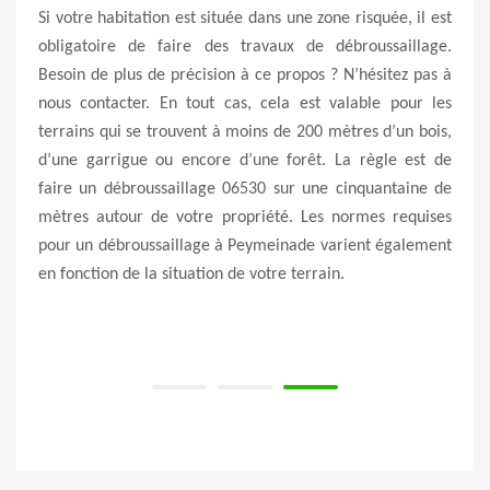
Si votre habitation est située dans une zone risquée, il est
Il e
on, il
obligatoire de faire des travaux de débroussaillage.
débro
jardin
Besoin de plus de précision à ce propos ? N’hésitez pas à
coupe
baine.
nous contacter. En tout cas, cela est valable pour les
bord
inade
terrains qui se trouvent à moins de 200 mètres d’un bois,
perme
eté de
d’une garrigue ou encore d’une forêt. La règle est de
à vot
ur les
faire un débroussaillage 06530 sur une cinquantaine de
et vo
 bois,
mètres autour de votre propriété. Les normes requises
le dé
ès des
pour un débroussaillage à Peymeinade varient également
ceux 
re 06
en fonction de la situation de votre terrain.
appel
et de
doma