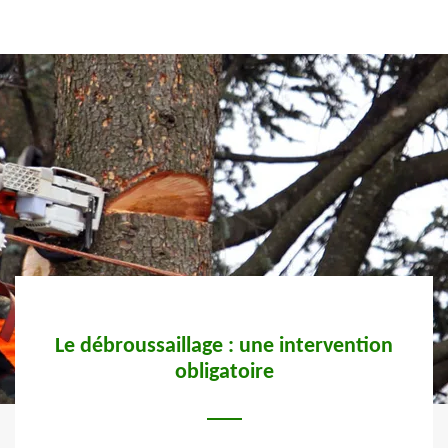
 la
Le débroussaillage : une intervention
La
e à
obligatoire