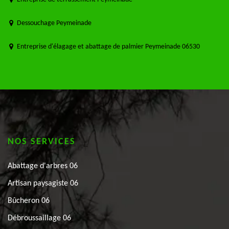
Dessouchage Peymeinade
Entreprise d'élagage et abattage de palmier Peymeinade 06530
NOS SERVICES
Abattage d'arbres 06
Artisan paysagiste 06
Bûcheron 06
Débroussaillage 06