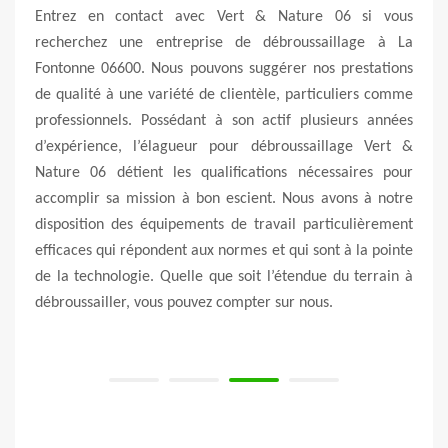
illage
Entrez en contact avec Vert & Nature 06 si vous
La p
ncore
recherchez une entreprise de débroussaillage à La
dépen
re en
Fontonne 06600. Nous pouvons suggérer nos prestations
de v
éduire
de qualité à une variété de clientèle, particuliers comme
cale
 nous
professionnels. Possédant à son actif plusieurs années
débro
 c’est
d’expérience, l’élagueur pour débroussaillage Vert &
enge
es à
Nature 06 détient les qualifications nécessaires pour
rech
as du
accomplir sa mission à bon escient. Nous avons à notre
comp
 sont
disposition des équipements de travail particulièrement
n’hés
as de
efficaces qui répondent aux normes et qui sont à la pointe
mettr
 vous
de la technologie. Quelle que soit l’étendue du terrain à
quali
us en
débroussailler, vous pouvez compter sur nous.
conf