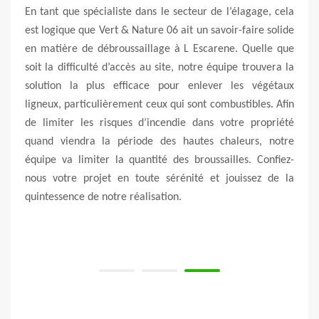
 06 si
En tant que spécialiste dans le secteur de l’élagage, cela
pour
est logique que Vert & Nature 06 ait un savoir-faire solide
En la
 d’un
en matière de débroussaillage à L Escarene. Quelle que
06 p
leurs,
soit la difficulté d’accès au site, notre équipe trouvera la
avec
saires
solution la plus efficace pour enlever les végétaux
nous
n d’un
ligneux, particulièrement ceux qui sont combustibles. Afin
débro
x. En
de limiter les risques d’incendie dans votre propriété
norme
euses.
quand viendra la période des hautes chaleurs, notre
outi
ur les
équipe va limiter la quantité des broussailles. Confiez-
exper
lente.
nous votre projet en toute sérénité et jouissez de la
scie 
ces de
quintessence de notre réalisation.
etc. 
sécu
d’EPI