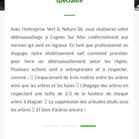
feu dirigé avec Vert & Nature 06
d’
 votre
Le débroussaillage à Cagnes Sur Mer par feu dirigé est
Au c
t aux
une des techniques que l’entreprise Vert & Nature 06 peut
entre
nel en
mettre en œuvre pour enlever les broussailles de votre
trai
céder
propriété. Par ailleurs, c’est un procédé qui s’applique
feuil
gles.
généralement sur les terrains des exploitants agricoles.
votr
cter,
De plus, nous ne pouvons le mettre en œuvre que sous
mauv
arbres
différentes conditions. Il est nécessaire de respecter un
cela,
res en
calendrier précis pour faire un débroussaillage par feu
tout
haque
dirigé. Avant de faire les interventions y afférentes, c’est-
d’est
s sous
à-dire brûler les broussailles, il faut effectuer une
en f
demande auprès de votre préfecture.
Natu