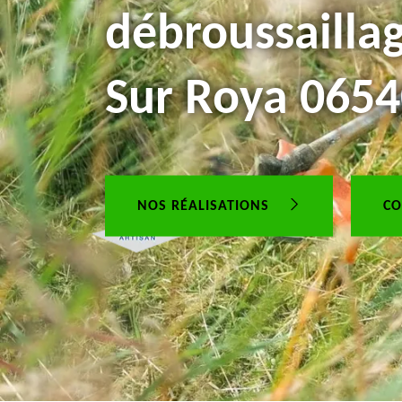
débroussaillag
Sur Roya 065
NOS RÉALISATIONS
CO