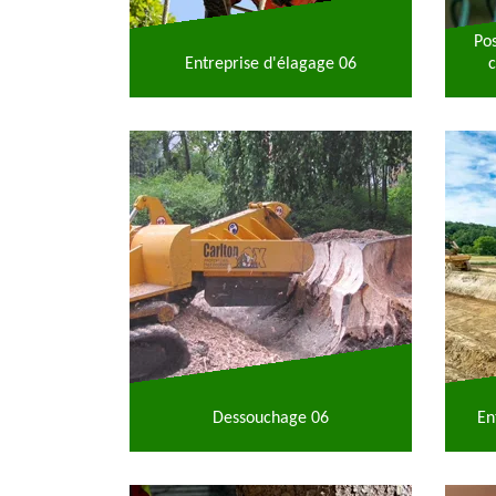
Po
Entreprise d'élagage 06
c
Dessouchage 06
En