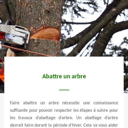
es
Abattre un arbre
E
le et
Faire abattre un arbre nécessite une connaissance
Vert 
ns des
suffisante pour pouvoir respecter les étapes à suivre pour
exper
. Nos
les travaux d’abattage d’arbre. Un abattage d’arbre
pers
s qui
devrait faire durant la période d’hiver. Cela va vous aider
maté