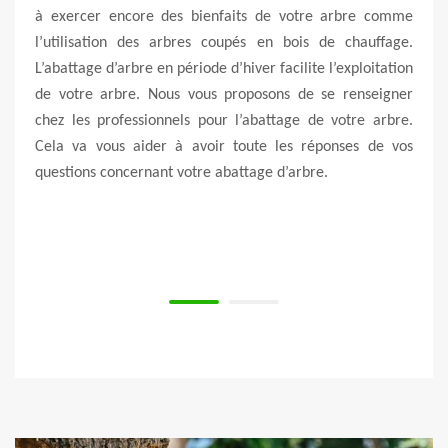
riser
à exercer encore des bienfaits de votre arbre comme
suive
ns de
l’utilisation des arbres coupés en bois de chauffage.
tout 
 moins
L’abattage d’arbre en période d’hiver facilite l’exploitation
vous 
faire
de votre arbre. Nous vous proposons de se renseigner
cher
moins
chez les professionnels pour l’abattage de votre arbre.
abat
prise
Cela va vous aider à avoir toute les réponses de vos
cher 
 zone
questions concernant votre abattage d’arbre.
est 
tours.
d’int
ficier
Alors
notre