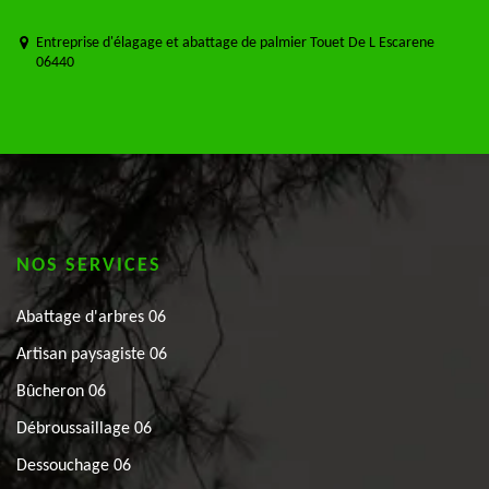
Entreprise d'élagage et abattage de palmier Touet De L Escarene
06440
NOS SERVICES
Abattage d'arbres 06
Artisan paysagiste 06
Bûcheron 06
Débroussaillage 06
Dessouchage 06