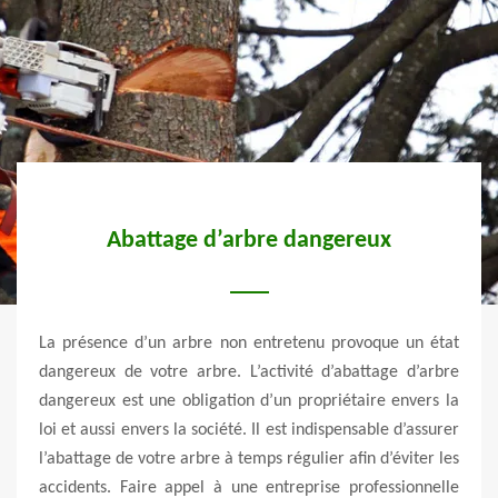
es
Abattage d’arbre dangereux
le et
La présence d’un arbre non entretenu provoque un état
Les t
ns des
dangereux de votre arbre. L’activité d’abattage d’arbre
dang
. Nos
dangereux est une obligation d’un propriétaire envers la
domai
s qui
loi et aussi envers la société. Il est indispensable d’assurer
de ga
riser
l’abattage de votre arbre à temps régulier afin d’éviter les
On m
ns de
accidents. Faire appel à une entreprise professionnelle
dans