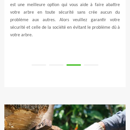
 moins
est une meilleure option qui vous aide à faire abattre
prof
faire
votre arbre en toute sécurité sans crée aucun du
abatt
moins
problème aux autres. Alors veuillez garantir votre
En pl
prise
sécurité et celle de la société en évitant le problème dû à
clien
on est
votre arbre.
des t
 dans
lle.