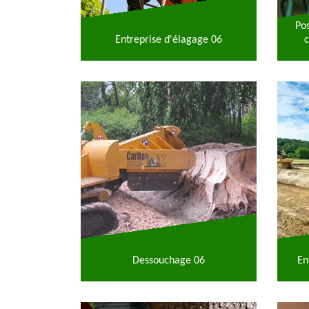
Po
Entreprise d'élagage 06
c
Dessouchage 06
En