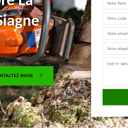
re La
Siagne
NTACTEZ NOUS