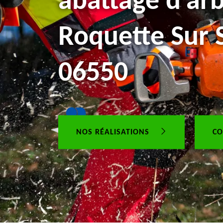
abattage d'arb
Roquette Sur 
06550
NOS RÉALISATIONS
CO