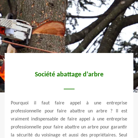
Société abattage d’arbre
sance
Pourquoi il faut faire appel à une entreprise
Abatt
e pour
professionnelle pour faire abattre un arbre ? Il est
un ar
arbre
vraiment indispensable de faire appel à une entreprise
activ
 aider
professionnelle pour faire abattre un arbre pour garantir
de vo
comme
la sécurité du voisinage et aussi des propriétaires. Seul
enve