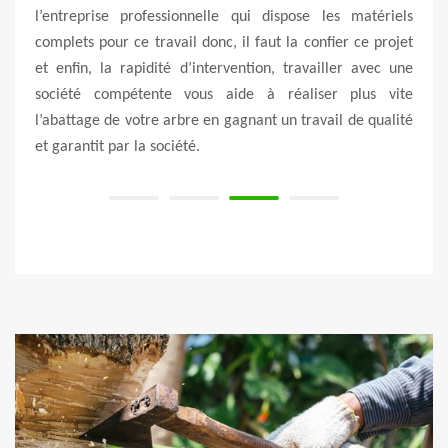
fage.
l’entreprise professionnelle qui dispose les matériels
entre
tation
complets pour ce travail donc, il faut la confier ce projet
ou un
igner
et enfin, la rapidité d’intervention, travailler avec une
un f
arbre.
société compétente vous aide à réaliser plus vite
indi
e vos
l’abattage de votre arbre en gagnant un travail de qualité
norme
et garantit par la société.