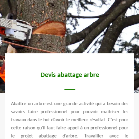
Devis abattage arbre
F
a
e. La
Abattre un arbre est une grande activité qui a besoin des
’arbre
savoirs faire professionnel pour pouvoir maitriser les
arbre
travaux dans le but d’avoir le meilleur résultat. C’est pour
Si v
taine
cette raison qu’il faut faire appel à un professionnel pour
condi
si du
le projet abattage d’arbre. Travailler avec le
Pour 