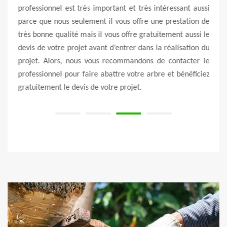
ar une
professionnel est très important et très intéressant aussi
de l
. Cela
parce que nous seulement il vous offre une prestation de
assur
nce de
très bonne qualité mais il vous offre gratuitement aussi le
Il fa
arbre.
devis de votre projet avant d’entrer dans la réalisation du
la te
lle de
projet. Alors, nous vous recommandons de contacter le
de v
professionnel pour faire abattre votre arbre et bénéficiez
0624
gratuitement le devis de votre projet.
entre