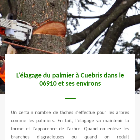
t
L'élagage du palmier à Cuebris dans le
06910 et ses environs
tra
miers.
Un certain nombre de tâches s'effectue pour les arbres
Il est
comme les palmiers. En fait, l'élagage va maintenir la
Les o
ent le
forme et l'apparence de l'arbre. Quand on enlève les
malad
l peut
branches disgracieuses ou quand on réduit
par 