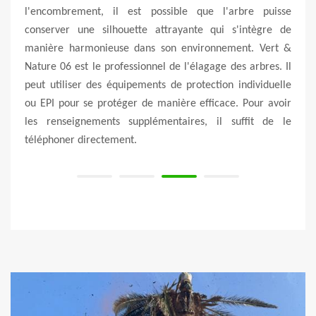
alité.
l'encombrement, il est possible que l'arbre puisse
élimi
nches
conserver une silhouette attrayante qui s'intègre de
souci
qui ne
manière harmonieuse dans son environnement. Vert &
infec
 assez
Nature 06 est le professionnel de l'élagage des arbres. Il
impor
Nature
peut utiliser des équipements de protection individuelle
Natu
uit et
ou EPI pour se protéger de manière efficace. Pour avoir
gara
les renseignements supplémentaires, il suffit de le
suppl
téléphoner directement.