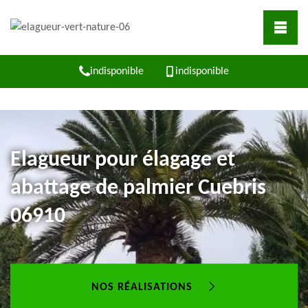
indisponible
indisponible
Elagueur pour élagage et
abattage de palmier Cuebris
06910
NOS RÉALISATIONS