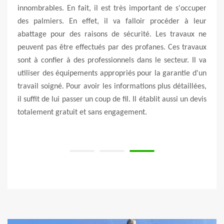
rojets
innombrables. En fait, il est très important de s'occuper
trava
velles
des palmiers. En effet, il va falloir procéder à leur
néce
miers
abattage pour des raisons de sécurité. Les travaux ne
Quand
veaux
peuvent pas être effectués par des profanes. Ces travaux
l'ima
 très
sont à confier à des professionnels dans le secteur. Il va
stabi
re 06.
utiliser des équipements appropriés pour la garantie d'un
est l
nnées
travail soigné. Pour avoir les informations plus détaillées,
trava
lement
il suffit de lui passer un coup de fil. Il établit aussi un devis
des e
totalement gratuit et sans engagement.
missi
enga