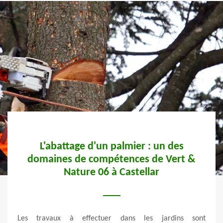
s
L'abattage d'un palmier : un des
Ve
ans
domaines de compétences de Vert &
Nature 06 à Castellar
 faire
Les travaux à effectuer dans les jardins sont
Plusi