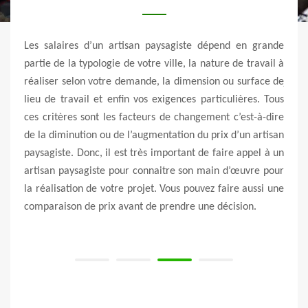
e une
Les salaires d’un artisan paysagiste dépend en grande
Vert 
 look
partie de la typologie de votre ville, la nature de travail à
capa
a, les
réaliser selon votre demande, la dimension ou surface de
jardi
rables
lieu de travail et enfin vos exigences particulières. Tous
pour
il de
ces critères sont les facteurs de changement c’est-à-dire
garan
te qui
de la diminution ou de l’augmentation du prix d’un artisan
ont l
uleux
paysagiste. Donc, il est très important de faire appel à un
appe
ce que
artisan paysagiste pour connaitre son main d’œuvre pour
fais
ut de
la réalisation de votre projet. Vous pouvez faire aussi une
rapid
les à
comparaison de prix avant de prendre une décision.
vite 
devis