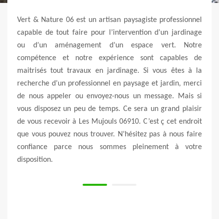
Vert & Nature 06 est un artisan paysagiste professionnel
capable de tout faire pour l’intervention d’un jardinage
qui se
ou d’un aménagement d’un espace vert. Notre
Vert 
ar le
compétence et notre expérience sont capables de
démar
ntion.
maitrisés tout travaux en jardinage. Si vous êtes à la
résul
nnées
recherche d’un professionnel en paysage et jardin, merci
Cett
sont à
de nous appeler ou envoyez-nous un message. Mais si
d’exp
r ses
vous disposez un peu de temps. Ce sera un grand plaisir
Les 
ravaux
de vous recevoir à Les Mujouls 06910. C’est ç cet endroit
servi
iers.
que vous pouvez nous trouver. N’hésitez pas à nous faire
d’am
onfier
confiance parce nous sommes pleinement à votre
Pour 
disposition.
vos p