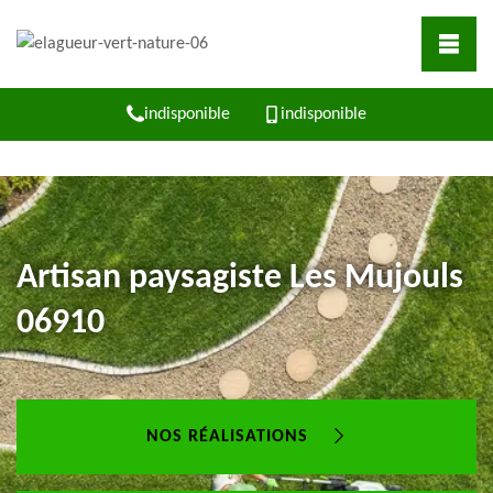
indisponible
indisponible
Artisan paysagiste Les Mujouls
06910
NOS RÉALISATIONS