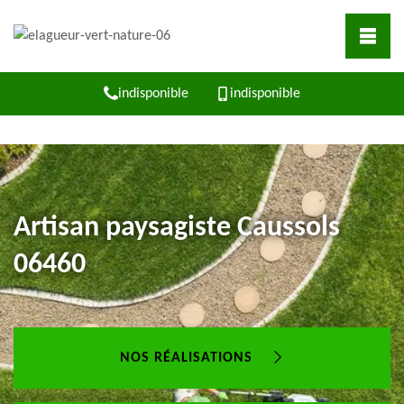
indisponible
indisponible
Artisan paysagiste Caussols
06460
NOS RÉALISATIONS