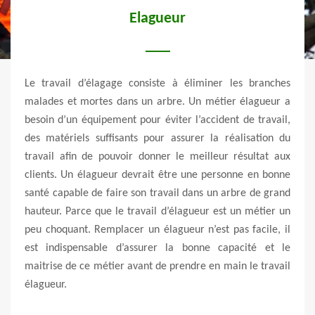
Elagueur
 pour
Le travail d’élagage consiste à éliminer les branches
Trav
imple
malades et mortes dans un arbre. Un métier élagueur a
diplô
tisan
besoin d’un équipement pour éviter l’accident de travail,
une c
te, il
des matériels suffisants pour assurer la réalisation du
cert
Vert &
travail afin de pouvoir donner le meilleur résultat aux
profe
e des
clients. Un élagueur devrait être une personne en bonne
pour 
et du
santé capable de faire son travail dans un arbre de grand
d’éla
faire
hauteur. Parce que le travail d’élagueur est un métier un
élagu
 Nous
peu choquant. Remplacer un élagueur n’est pas facile, il
nous 
ieurs
est indispensable d’assurer la bonne capacité et le
arbre
lleur
maitrise de ce métier avant de prendre en main le travail
bien 
élagueur.