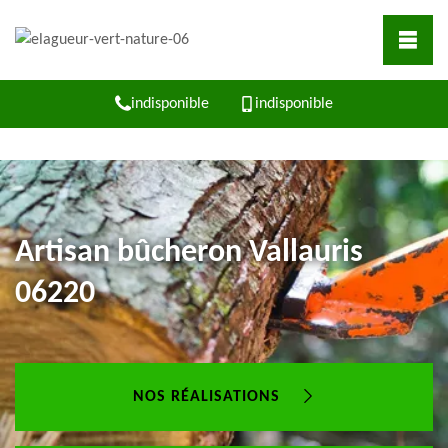
indisponible
indisponible
Artisan bûcheron Vallauris
06220
NOS RÉALISATIONS