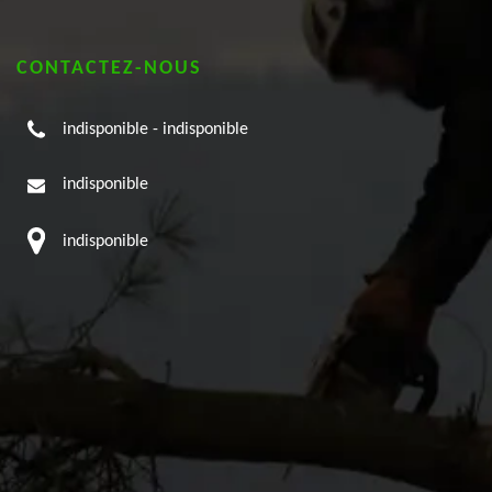
CONTACTEZ-NOUS
indisponible
-
indisponible
indisponible
indisponible