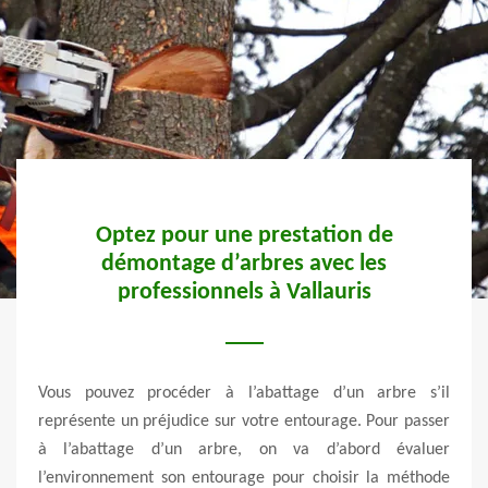
Optez pour une prestation de
B
démontage d’arbres avec les
a
professionnels à Vallauris
e très
l est
ênants
Vous pouvez procéder à l’abattage d’un arbre s’il
Conc
s. Un
représente un préjudice sur votre entourage. Pour passer
plus
er un
à l’abattage d’un arbre, on va d’abord évaluer
envir
ide à
l’environnement son entourage pour choisir la méthode
est u