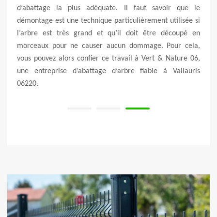
arbre
d’abattage la plus adéquate. Il faut savoir que le
quest
ns le
démontage est une technique particulièrement utilisée si
pour
 d’une
l’arbre est très grand et qu’il doit être découpé en
autr
ente,
morceaux pour ne causer aucun dommage. Pour cela,
entre
vous pouvez alors confier ce travail à Vert & Nature 06,
06220
une entreprise d’abattage d’arbre fiable à Vallauris
cas d
06220.