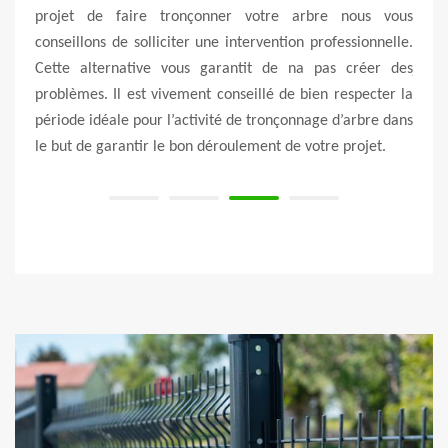
 effet
projet de faire tronçonner votre arbre nous vous
cela 
r des
conseillons de solliciter une intervention professionnelle.
le pr
ur que
Cette alternative vous garantit de na pas créer des
jardi
opager
problèmes. Il est vivement conseillé de bien respecter la
de vo
actant
période idéale pour l’activité de tronçonnage d’arbre dans
une e
le but de garantir le bon déroulement de votre projet.
voule