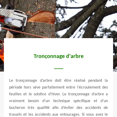
ts
Tronçonnage d’arbre
à
ré
Le tronçonnage d’arbre doit être réalisé pendant la
période hors sève parfaitement entre l’écroulement des
table
feuilles et le solstice d’hiver. Le tronçonnage d’arbre a
A tit
ne se
vraiment besoin d’un technique spécifique et d’un
régl
 et il
bucheron très qualifié afin d’éviter des accidents de
d’ar
gence
travails et les accidents aux entourages. Si vous avez le
branc