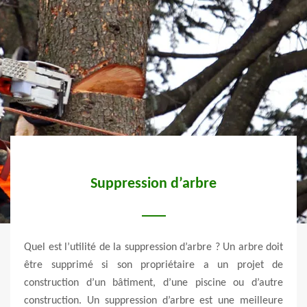
e
Suppression d’arbre
Quel est l’utilité de la suppression d’arbre ? Un arbre doit
Le ta
être supprimé si son propriétaire a un projet de
trava
e dans
construction d’un bâtiment, d’une piscine ou d’autre
100 à
re les
construction. Un suppression d’arbre est une meilleure
pour 