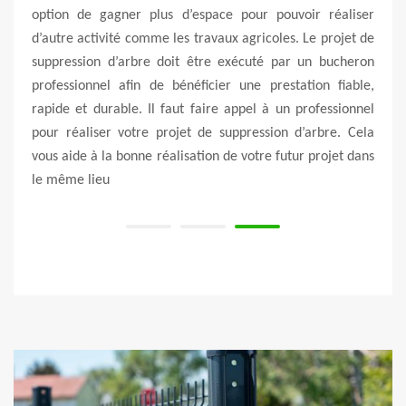
 pour
option de gagner plus d’espace pour pouvoir réaliser
de 1
mêmes
d’autre activité comme les travaux agricoles. Le projet de
de 15
en cas
suppression d’arbre doit être exécuté par un bucheron
dépe
, une
professionnel afin de bénéficier une prestation fiable,
Mais 
voulez
rapide et durable. Il faut faire appel à un professionnel
Vert &
pour réaliser votre projet de suppression d’arbre. Cela
vous aide à la bonne réalisation de votre futur projet dans
le même lieu