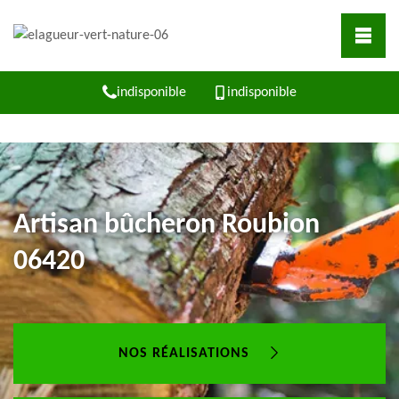
indisponible
indisponible
Artisan bûcheron Roubion
06420
NOS RÉALISATIONS