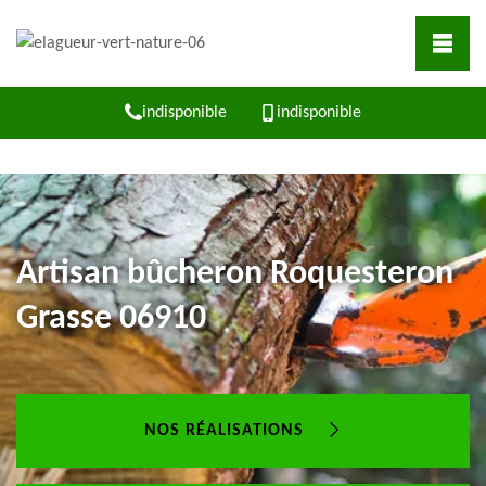
indisponible
indisponible
Artisan bûcheron Roquesteron
Grasse 06910
NOS RÉALISATIONS