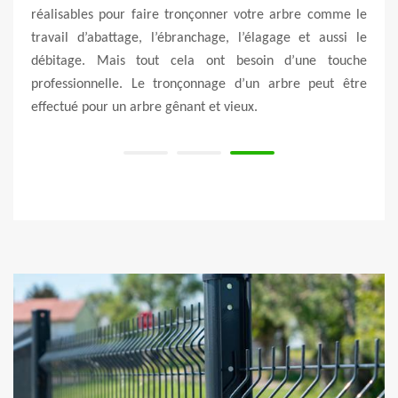
e vous
réalisables pour faire tronçonner votre arbre comme le
grand
qui ne
travail d’abattage, l’ébranchage, l’élagage et aussi le
notre
t vous
débitage. Mais tout cela ont besoin d’une touche
spéc
votre
professionnelle. Le tronçonnage d’un arbre peut être
nous 
effectué pour un arbre gênant et vieux.
après