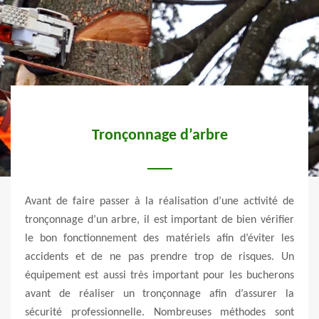
asse
Tronçonnage d’arbre
liser
Avant de faire passer à la réalisation d’une activité de
Vert 
ature
tronçonnage d’un arbre, il est important de bien vérifier
à Ro
teron
le bon fonctionnement des matériels afin d’éviter les
techn
n sur
accidents et de ne pas prendre trop de risques. Un
haute
aide à
équipement est aussi très important pour les bucherons
vous 
ession
avant de réaliser un tronçonnage afin d’assurer la
Nous
aide à
sécurité professionnelle. Nombreuses méthodes sont
desso