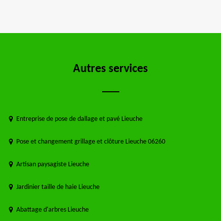
Autres services
Entreprise de pose de dallage et pavé Lieuche
Pose et changement grillage et clôture Lieuche 06260
Artisan paysagiste Lieuche
Jardinier taille de haie Lieuche
Abattage d'arbres Lieuche