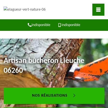
indisponible
indisponible
Artisan bûcheron Lieuche
06260
NOS RÉALISATIONS