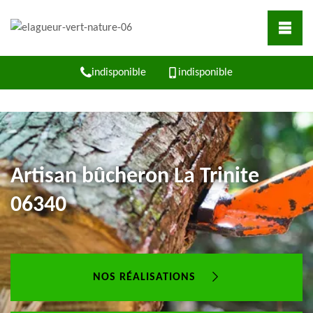
indisponible
indisponible
Artisan bûcheron La Trinite
06340
NOS RÉALISATIONS