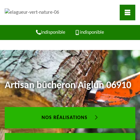
indisponible
indisponible
Artisan bûcheron Aiglun 06910
NOS RÉALISATIONS