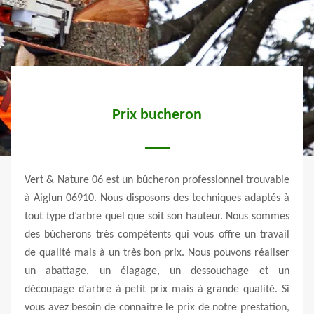
Prix bucheron
licat.
Vert & Nature 06 est un bûcheron professionnel trouvable
Une a
heron
à Aiglun 06910. Nous disposons des techniques adaptés à
ce qu
e pour
tout type d’arbre quel que soit son hauteur. Nous sommes
l’en
ure 06
des bûcherons très compétents qui vous offre un travail
solut
ié et
de qualité mais à un très bon prix. Nous pouvons réaliser
de t
arbre
un abattage, un élagage, un dessouchage et un
dange
cela,
découpage d’arbre à petit prix mais à grande qualité. Si
conse
nt un
vous avez besoin de connaitre le prix de notre prestation,
mais